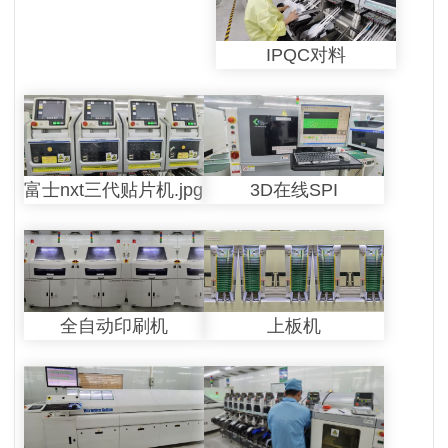
IPQC对料
富士nxt三代贴片机.jpg
3D在线SPI
全自动印刷机
上板机